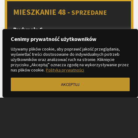
MIESZKANIE 48 -
SPRZEDANE
Budynek: 6
Piętro: 6
Cenimy prywatność użytkowników
Liczba pokoi: 4
Używamy plików cookie, aby poprawić jakość przeglądania,
wyświetlać treści dostosowane do indywidualnych potrzeb
Aneks kuchenny
użytkowników oraz analizować ruch na stronie. Kliknięcie
przycisku „Akceptuj” oznacza zgodę na wykorzystywanie przez
2
Metraż: 68.67 m
nas plików cookie.
Polityka prywatności
AKCEPTUJ
ZAPYTAJ O MIESZKANIE
KARTA LOKALU
PROSPEKT INFORMACYJNY