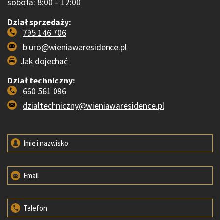
sobota: 8:00 – 12:00
Dział sprzedaży:
795 146 706
biuro@wieniawaresidence.pl
Jak dojechać
Dział techniczny:
660 561 096
dzialtechniczny@wieniawaresidence.pl
Imię i nazwisko
Email
Telefon