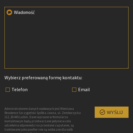
Wiadomość
Wybierz preferowaną formę kontaktu:
Telefon
Email
Administratorem danych osobowych jest Wieniawa
WYŚLIJ
Residence Szczygielski Spółka Jawna, ul. Zemborzycka
112, 20-445 Lublin. Dane wpisane w formularzu
kontaktowym będą przetwarzane jedynie w celu
udzielenia odpowiedzi na przesłane zapytanie, są
traktowane jako poufne i nie są widoczne dla osób