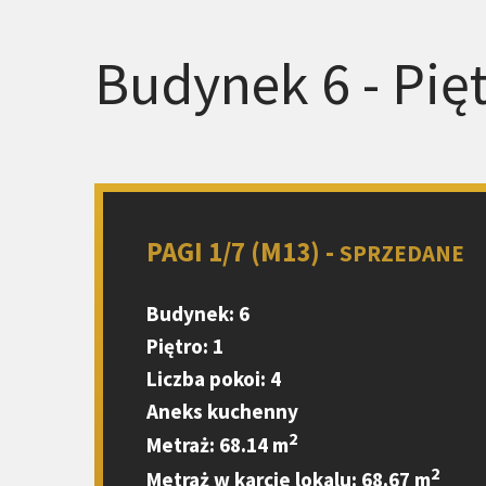
Budynek 6 - Pięt
PAGI 1/7 (M13) -
SPRZEDANE
Budynek: 6
Piętro: 1
Liczba pokoi: 4
Aneks kuchenny
2
Metraż: 68.14 m
2
Metraż w karcie lokalu: 68.67 m