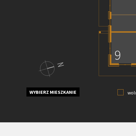
WYBIERZ MIESZKANIE
wol