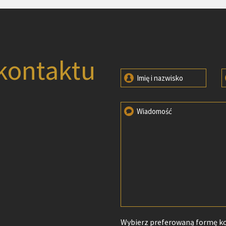
kontaktu
Imię i nazwisko
Wiadomość
Wybierz preferowaną formę k