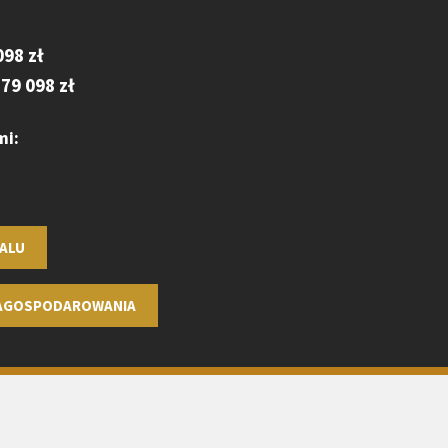
098 zł
79 098 zł
mi:
ALU
ZAGOSPODAROWANIA