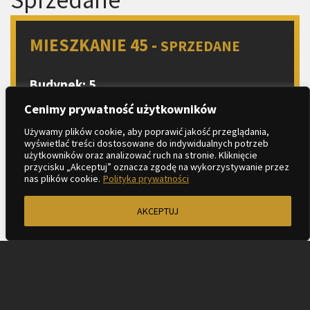
MIESZKANIE 45 -
SPRZEDANE
Budynek: 5
Piętro: 6
Cenimy prywatność użytkowników
Liczba pokoi: 2
Używamy plików cookie, aby poprawić jakość przeglądania,
wyświetlać treści dostosowane do indywidualnych potrzeb
Aneks kuchenny
użytkowników oraz analizować ruch na stronie. Kliknięcie
2
Metraż: 44.71 m
przycisku „Akceptuj” oznacza zgodę na wykorzystywanie przez
nas plików cookie.
Polityka prywatności
2
Balkon: 3.68 m
AKCEPTUJ
ZAPYTAJ O MIESZKANIE
KARTA LOKALU