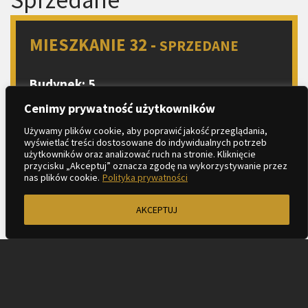
MIESZKANIE 32 -
SPRZEDANE
Budynek: 5
Piętro: 4
Cenimy prywatność użytkowników
Liczba pokoi: 3
Używamy plików cookie, aby poprawić jakość przeglądania,
wyświetlać treści dostosowane do indywidualnych potrzeb
Aneks kuchenny
użytkowników oraz analizować ruch na stronie. Kliknięcie
2
Metraż: 56.04 m
przycisku „Akceptuj” oznacza zgodę na wykorzystywanie przez
nas plików cookie.
Polityka prywatności
2
Balkon: 16.87 m
AKCEPTUJ
ZAPYTAJ O MIESZKANIE
KARTA LOKALU