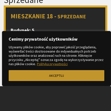
MIESZKANIE 18 -
SPRZEDANE
Budynek: 5
Piętro: 2
Cenimy prywatność użytkowników
Liczba pokoi: 3
Używamy plików cookie, aby poprawić jakość przeglądania,
wyświetlać treści dostosowane do indywidualnych potrzeb
Aneks kuchenny
użytkowników oraz analizować ruch na stronie. Kliknięcie
2
Metraż: 56.04 m
przycisku „Akceptuj” oznacza zgodę na wykorzystywanie przez
nas plików cookie.
Polityka prywatności
2
Balkon: 16.87 m
AKCEPTUJ
ZAPYTAJ O MIESZKANIE
KARTA LOKALU