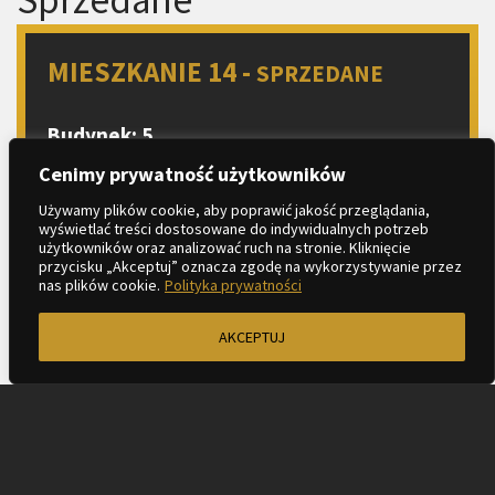
MIESZKANIE 14 -
SPRZEDANE
Budynek: 5
Piętro: 1
Cenimy prywatność użytkowników
Liczba pokoi: 3
Używamy plików cookie, aby poprawić jakość przeglądania,
wyświetlać treści dostosowane do indywidualnych potrzeb
Aneks kuchenny
użytkowników oraz analizować ruch na stronie. Kliknięcie
2
Metraż: 54.40 m
przycisku „Akceptuj” oznacza zgodę na wykorzystywanie przez
nas plików cookie.
Polityka prywatności
2
Balkon: 11.21 m
AKCEPTUJ
ZAPYTAJ O MIESZKANIE
KARTA LOKALU