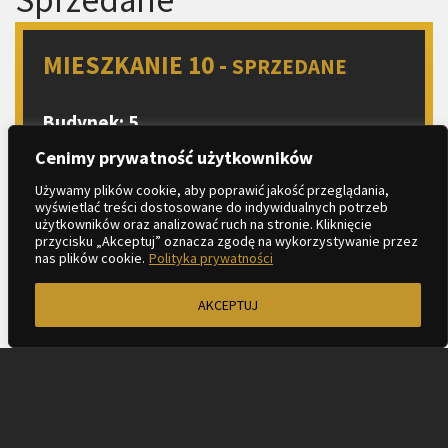
MIESZKANIE 10 -
SPRZEDANE
Budynek: 5
Piętro: 1
Cenimy prywatność użytkowników
Liczba pokoi: 2
Używamy plików cookie, aby poprawić jakość przeglądania,
wyświetlać treści dostosowane do indywidualnych potrzeb
Aneks kuchenny
użytkowników oraz analizować ruch na stronie. Kliknięcie
2
Metraż: 44.71 m
przycisku „Akceptuj” oznacza zgodę na wykorzystywanie przez
nas plików cookie.
Polityka prywatności
2
Balkon: 3.68 m
AKCEPTUJ
ZAPYTAJ O MIESZKANIE
KARTA LOKALU