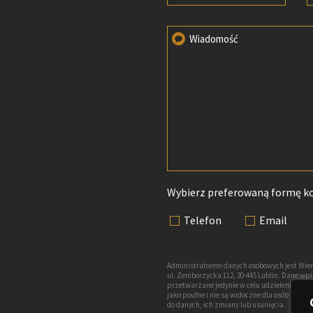
Wiadomość
Wybierz preferowaną formę k
Telefon
Email
Administratorem danych osobowych jest Wien
ul. Zemborzycka 112, 20-445 Lublin. Dane w
przetwarzane jedynie w celu udzielenia odp
jako poufne i nie są widoczne dla osób nie
do danych, ich zmiany lub usunięcia.