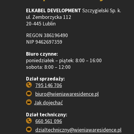
ELKABEL DEVELOPMENT
Szczygielski Sp. k.
ul. Zemborzycka 112
20-445 Lublin
REGON 386196490
NIP 9462697359
Biuro czynne:
poniedziałek – piątek: 8:00 – 16:00
sobota: 8:00 – 12:00
Dział sprzedaży:
795 146 706
biuro@wieniawaresidence.pl
Jak dojechać
Dział techniczny:
660 561 096
dzialtechniczny@wieniawaresidence.pl