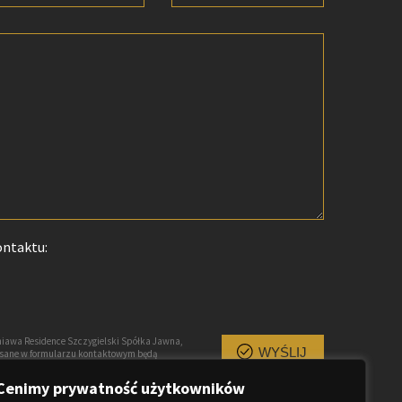
ontaktu:
iawa Residence Szczygielski Spółka Jawna,
WYŚLIJ
pisane w formularzu kontaktowym będą
owiedzi na przesłane zapytanie, są traktowane
uprawnionych. Każda osoba ma prawo dostępu
Cenimy prywatność użytkowników