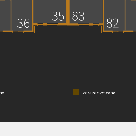
ne
zarezerwowane