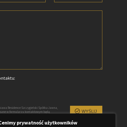
ontaktu:
iawa Residence Szczygielski Spółka Jawna,
WYŚLIJ
pisane w formularzu kontaktowym będą
owiedzi na przesłane zapytanie, są traktowane
uprawnionych. Każda osoba ma prawo dostępu
Cenimy prywatność użytkowników