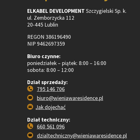
ELKABEL DEVELOPMENT
Szczygielski Sp. k.
ul. Zemborzycka 112
20-445 Lublin
REGON 386196490
NIP 9462697359
Biuro czynne:
poniedziałek – piątek: 8:00 – 16:00
sobota: 8:00 – 12:00
Dział sprzedaży:
795 146 706
biuro@wieniawaresidence.pl
Jak dojechać
Dział techniczny:
660 561 096
dzialtechniczny@wieniawaresidence.pl