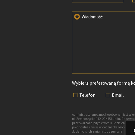
Wiadomość
Wybierz preferowaną formę k
Telefon
Email
Administratorem danych osobowych jest Wien
ul. Zemborzycka 112, 20-445 Lublin. Dane w
przetwarzane jedynie w celu udzielenia odp
jako poufne i nie są widoczne dla osób nie
do danych, ich zmiany lub usunięcia.