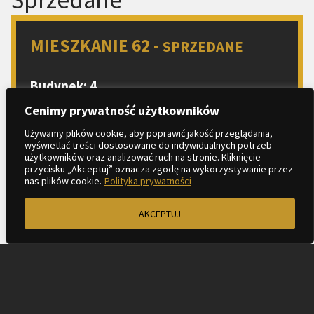
MIESZKANIE 62 -
SPRZEDANE
Budynek: 4
Piętro: 3
Cenimy prywatność użytkowników
Liczba pokoi: 2
Używamy plików cookie, aby poprawić jakość przeglądania,
wyświetlać treści dostosowane do indywidualnych potrzeb
Aneks kuchenny
użytkowników oraz analizować ruch na stronie. Kliknięcie
2
Metraż: 43.52 m
przycisku „Akceptuj” oznacza zgodę na wykorzystywanie przez
nas plików cookie.
Polityka prywatności
2
Balkon: 7.46 m
AKCEPTUJ
ZAPYTAJ O MIESZKANIE
KARTA LOKALU