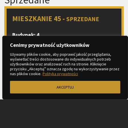
MIESZKANIE 45 -
SPRZEDANE
Budynek: 4
Parter
Cenimy prywatność użytkowników
Liczba pokoi: 2
Używamy plików cookie, aby poprawić jakość przeglądania,
wyświetlać treści dostosowane do indywidualnych potrzeb
Aneks kuchenny
użytkowników oraz analizować ruch na stronie. Kliknięcie
2
Metraż: 41.32 m
przycisku „Akceptuj” oznacza zgodę na wykorzystywanie przez
nas plików cookie.
Polityka prywatności
2
Ogródek: 3.69 m
AKCEPTUJ
ZAPYTAJ O MIESZKANIE
KARTA LOKALU