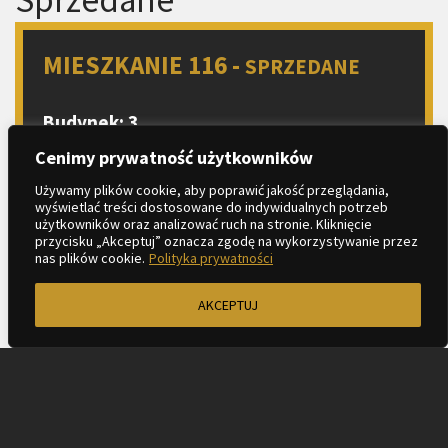
MIESZKANIE 116 -
SPRZEDANE
Budynek: 3
Piętro: 8
Cenimy prywatność użytkowników
Liczba pokoi: 2
Używamy plików cookie, aby poprawić jakość przeglądania,
wyświetlać treści dostosowane do indywidualnych potrzeb
Aneks kuchenny
użytkowników oraz analizować ruch na stronie. Kliknięcie
2
Metraż: 39.80 m
przycisku „Akceptuj” oznacza zgodę na wykorzystywanie przez
nas plików cookie.
Polityka prywatności
2
Balkon: 6.86 m
AKCEPTUJ
ZAPYTAJ O MIESZKANIE
KARTA LOKALU