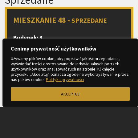
MIESZKANIE 48 -
SPRZEDANE
Budynek: 3
Piętro: 7
Cenimy prywatność użytkowników
Liczba pokoi: 2
Używamy plików cookie, aby poprawić jakość przeglądania,
wyświetlać treści dostosowane do indywidualnych potrzeb
Aneks kuchenny
użytkowników oraz analizować ruch na stronie. Kliknięcie
2
Metraż: 41.06 m
przycisku „Akceptuj” oznacza zgodę na wykorzystywanie przez
nas plików cookie.
Polityka prywatności
2
Balkon: 6.10 m
AKCEPTUJ
ZAPYTAJ O MIESZKANIE
KARTA LOKALU