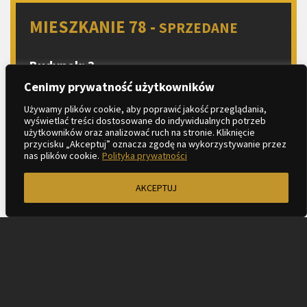
MIESZKANIE 78 -
SPRZEDANE
Budynek: 3
Piętro: 3
Cenimy prywatność użytkowników
Liczba pokoi: 2
Używamy plików cookie, aby poprawić jakość przeglądania,
wyświetlać treści dostosowane do indywidualnych potrzeb
Aneks kuchenny
użytkowników oraz analizować ruch na stronie. Kliknięcie
przycisku „Akceptuj” oznacza zgodę na wykorzystywanie przez
2
Metraż: 39.80 m
nas plików cookie.
Polityka prywatności
AKCEPTUJ
ZAPYTAJ O MIESZKANIE
KARTA LOKALU
PROSPEKT INFORMACYJNY