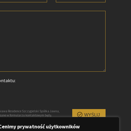
ontaktu:
iawa Residence Szczygielski Spółka Jawna,
WYŚLIJ
pisane w formularzu kontaktowym będą
owiedzi na przesłane zapytanie, są traktowane
uprawnionych. Każda osoba ma prawo dostępu
Cenimy prywatność użytkowników