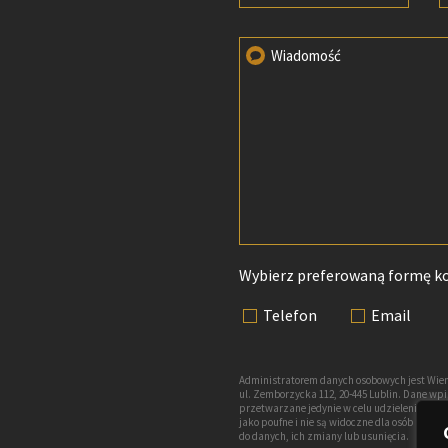
Wiadomość
Wybierz preferowaną formę k
Telefon
Email
Administratorem danych osobowych jest Wien
ul. Zemborzycka 112, 20-445 Lublin. Dane w
przetwarzane jedynie w celu udzielenia odp
jako poufne i nie są widoczne dla osób nie
do danych, ich zmiany lub usunięcia.