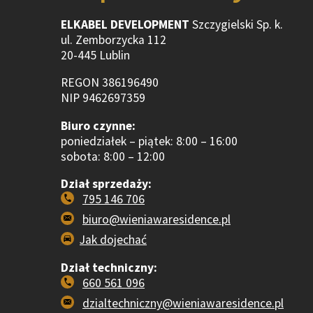
ELKABEL DEVELOPMENT
Szczygielski Sp. k.
ul. Zemborzycka 112
20-445 Lublin
REGON 386196490
NIP 9462697359
Biuro czynne:
poniedziałek – piątek: 8:00 – 16:00
sobota: 8:00 – 12:00
Dział sprzedaży:
795 146 706
biuro@wieniawaresidence.pl
Jak dojechać
Dział techniczny:
660 561 096
dzialtechniczny@wieniawaresidence.pl