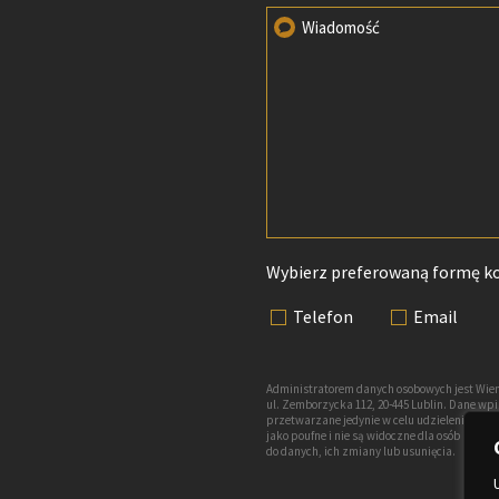
Wiadomość
Wybierz preferowaną formę k
Telefon
Email
Administratorem danych osobowych jest Wien
ul. Zemborzycka 112, 20-445 Lublin. Dane w
przetwarzane jedynie w celu udzielenia odp
jako poufne i nie są widoczne dla osób nie
do danych, ich zmiany lub usunięcia.