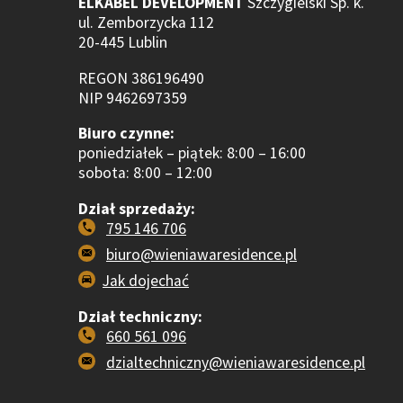
ELKABEL DEVELOPMENT
Szczygielski Sp. k.
ul. Zemborzycka 112
20-445 Lublin
REGON 386196490
NIP 9462697359
Biuro czynne:
poniedziałek – piątek: 8:00 – 16:00
sobota: 8:00 – 12:00
Dział sprzedaży:
795 146 706
biuro@wieniawaresidence.pl
Jak dojechać
Dział techniczny:
660 561 096
dzialtechniczny@wieniawaresidence.pl