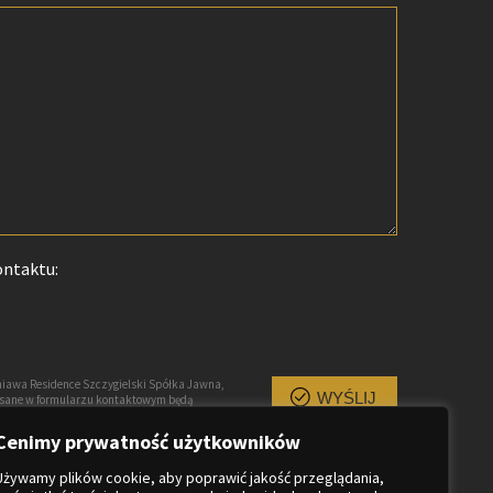
ontaktu:
iawa Residence Szczygielski Spółka Jawna,
WYŚLIJ
pisane w formularzu kontaktowym będą
owiedzi na przesłane zapytanie, są traktowane
uprawnionych. Każda osoba ma prawo dostępu
Cenimy prywatność użytkowników
Używamy plików cookie, aby poprawić jakość przeglądania,