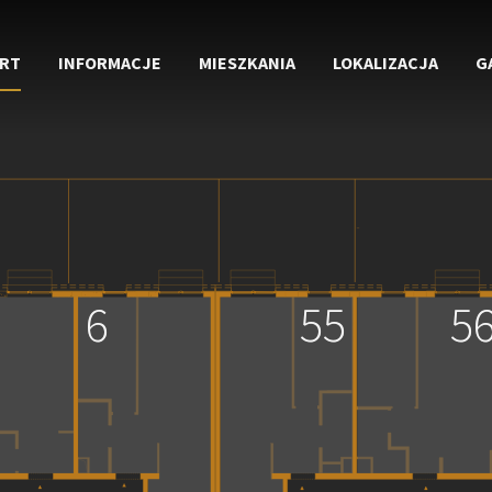
RT
INFORMACJE
MIESZKANIA
LOKALIZACJA
G
6
6
55
55
5
5