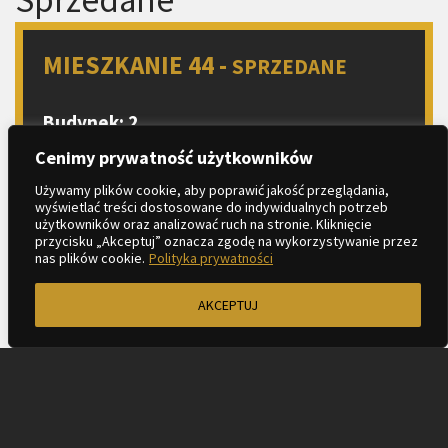
MIESZKANIE 44 -
SPRZEDANE
Budynek: 2
Piętro: 6
Cenimy prywatność użytkowników
Liczba pokoi: 2
Używamy plików cookie, aby poprawić jakość przeglądania,
wyświetlać treści dostosowane do indywidualnych potrzeb
Aneks kuchenny
użytkowników oraz analizować ruch na stronie. Kliknięcie
2
Metraż: 43.78 m
przycisku „Akceptuj” oznacza zgodę na wykorzystywanie przez
nas plików cookie.
Polityka prywatności
2
Balkon: 4.34 m
AKCEPTUJ
ZAPYTAJ O MIESZKANIE
KARTA LOKALU