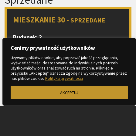
MIESZKANIE 30 -
SPRZEDANE
Budynek: 2
Piętro: 4
Cenimy prywatność użytkowników
Liczba pokoi: 2
Używamy plików cookie, aby poprawić jakość przeglądania,
wyświetlać treści dostosowane do indywidualnych potrzeb
Aneks kuchenny
użytkowników oraz analizować ruch na stronie. Kliknięcie
2
Metraż: 43.78 m
przycisku „Akceptuj” oznacza zgodę na wykorzystywanie przez
nas plików cookie.
Polityka prywatności
2
Balkon: 4.34 m
AKCEPTUJ
ZAPYTAJ O MIESZKANIE
KARTA LOKALU