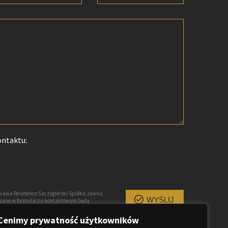
ontaktu:
iawa Residence Szczygielski Spółka Jawna,
WYŚLIJ
pisane w formularzu kontaktowym będą
owiedzi na przesłane zapytanie, są traktowane
uprawnionych. Każda osoba ma prawo dostępu
Cenimy prywatność użytkowników