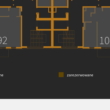
ne
zarezerwowane