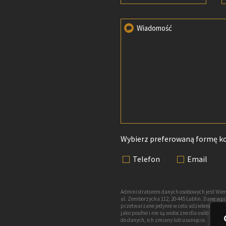
Wiadomość
Wybierz preferowaną formę k
Telefon
Email
Administratorem danych osobowych jest Wien
ul. Zemborzycka 112, 20-445 Lublin. Dane w
przetwarzane jedynie w celu udzielenia odp
jako poufne i nie są widoczne dla osób nie
do danych, ich zmiany lub usunięcia.