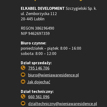
ELKABEL DEVELOPMENT
Szczygielski Sp. k.
ul. Zemborzycka 112
20-445 Lublin
REGON 386196490
NIP 9462697359
Biuro czynne:
poniedziałek – piątek: 8:00 – 16:00
sobota: 8:00 – 12:00
Dział sprzedaży:
795 146 706
biuro@wieniawaresidence.pl
Jak dojechać
Dział techniczny:
660 561 096
dzialtechniczny@wieniawaresidence.pl