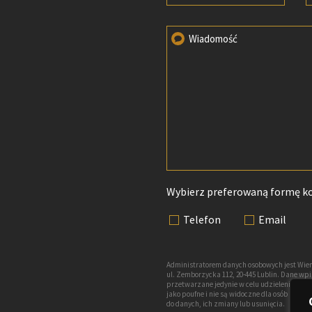
Wiadomość
Wybierz preferowaną formę k
Telefon
Email
Administratorem danych osobowych jest Wien
ul. Zemborzycka 112, 20-445 Lublin. Dane w
przetwarzane jedynie w celu udzielenia odp
jako poufne i nie są widoczne dla osób nie
do danych, ich zmiany lub usunięcia.