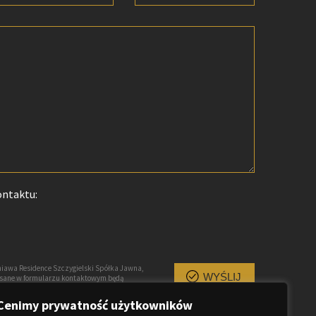
ontaktu:
iawa Residence Szczygielski Spółka Jawna,
WYŚLIJ
pisane w formularzu kontaktowym będą
owiedzi na przesłane zapytanie, są traktowane
uprawnionych. Każda osoba ma prawo dostępu
Cenimy prywatność użytkowników