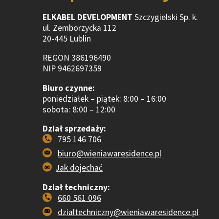
ELKABEL DEVELOPMENT
Szczygielski Sp. k.
ul. Zemborzycka 112
20-445 Lublin
REGON 386196490
NIP 9462697359
Biuro czynne:
poniedziałek – piątek: 8:00 – 16:00
sobota: 8:00 – 12:00
Dział sprzedaży:
795 146 706
biuro@wieniawaresidence.pl
Jak dojechać
Dział techniczny:
660 561 096
dzialtechniczny@wieniawaresidence.pl