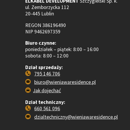
ELKABEL DEVELOPMENT
Szczygielski Sp. k.
ul. Zemborzycka 112
20-445 Lublin
REGON 386196490
NIP 9462697359
Biuro czynne:
poniedziałek – piątek: 8:00 – 16:00
sobota: 8:00 – 12:00
Dział sprzedaży:
795 146 706
biuro@wieniawaresidence.pl
Jak dojechać
Dział techniczny:
660 561 096
dzialtechniczny@wieniawaresidence.pl