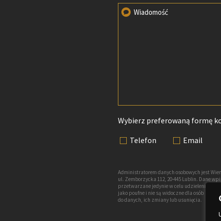
Wiadomość
Wybierz preferowaną formę k
Telefon
Email
Administratorem danych osobowych jest Wien
ul. Zemborzycka 112, 20-445 Lublin. Dane w
przetwarzane jedynie w celu udzielenia odp
jako poufne i nie są widoczne dla osób nie
do danych, ich zmiany lub usunięcia.