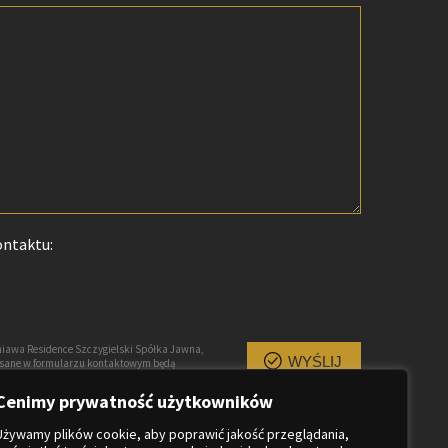
ontaktu:
iawa Residence Szczygielski Spółka Jawna,
WYŚLIJ
pisane w formularzu kontaktowym będą
owiedzi na przesłane zapytanie, są traktowane
uprawnionych. Każda osoba ma prawo dostępu
Cenimy prywatność użytkowników
Używamy plików cookie, aby poprawić jakość przeglądania,