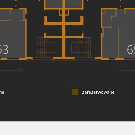
ne
zarezerwowane