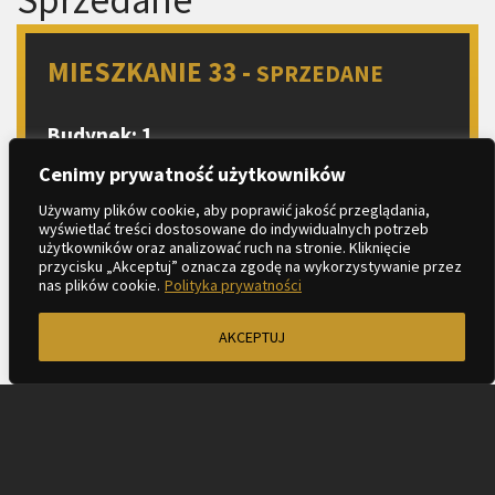
MIESZKANIE 33 -
SPRZEDANE
Budynek: 1
Piętro: 2
Cenimy prywatność użytkowników
Liczba pokoi: 2
Używamy plików cookie, aby poprawić jakość przeglądania,
wyświetlać treści dostosowane do indywidualnych potrzeb
Aneks kuchenny
użytkowników oraz analizować ruch na stronie. Kliknięcie
2
Metraż: 40.83 m
przycisku „Akceptuj” oznacza zgodę na wykorzystywanie przez
nas plików cookie.
Polityka prywatności
2
Balkon: 6.10 m
AKCEPTUJ
ZAPYTAJ O MIESZKANIE
KARTA LOKALU