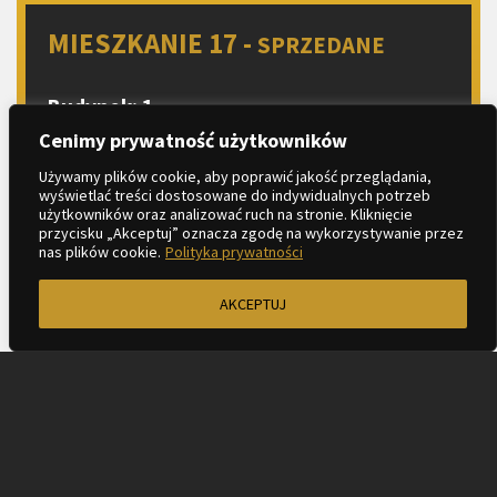
MIESZKANIE 17 -
SPRZEDANE
Budynek: 1
Piętro: 1
Cenimy prywatność użytkowników
Liczba pokoi: 3
Używamy plików cookie, aby poprawić jakość przeglądania,
wyświetlać treści dostosowane do indywidualnych potrzeb
Aneks kuchenny
użytkowników oraz analizować ruch na stronie. Kliknięcie
przycisku „Akceptuj” oznacza zgodę na wykorzystywanie przez
2
Metraż: 58.06 m
nas plików cookie.
Polityka prywatności
AKCEPTUJ
ZAPYTAJ O MIESZKANIE
KARTA LOKALU
PROSPEKT INFORMACYJNY