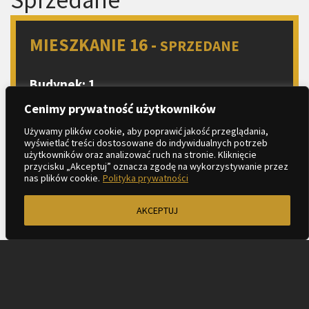
MIESZKANIE 16 -
SPRZEDANE
Budynek: 1
Piętro: 1
Cenimy prywatność użytkowników
Liczba pokoi: 2
Używamy plików cookie, aby poprawić jakość przeglądania,
wyświetlać treści dostosowane do indywidualnych potrzeb
Aneks kuchenny
użytkowników oraz analizować ruch na stronie. Kliknięcie
2
Metraż: 41.32 m
przycisku „Akceptuj” oznacza zgodę na wykorzystywanie przez
nas plików cookie.
Polityka prywatności
2
Balkon: 3.69 m
AKCEPTUJ
ZAPYTAJ O MIESZKANIE
KARTA LOKALU