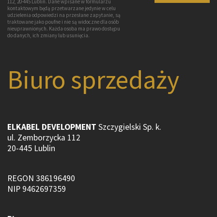
112, 20-445 Lublin. Dane wpisane w formularzu
kontaktowym będą przetwarzane jedynie w celu
udzielenia odpowiedzi na przesłane zapytanie, są
traktowane jako poufne i nie są widoczne dla osób
nieuprawnionych. Każda osoba ma prawo dostępu
do danych, ich zmiany lub usunięcia.
Biuro sprzedaży
ELKABEL DEVELOPMENT
Szczygielski Sp. k.
ul. Zemborzycka 112
20-445 Lublin
REGON 386196490
NIP 9462697359