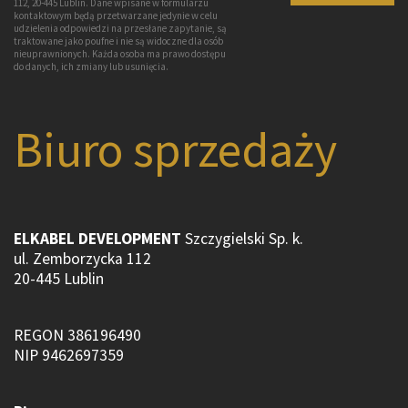
112, 20-445 Lublin. Dane wpisane w formularzu
kontaktowym będą przetwarzane jedynie w celu
udzielenia odpowiedzi na przesłane zapytanie, są
traktowane jako poufne i nie są widoczne dla osób
nieuprawnionych. Każda osoba ma prawo dostępu
do danych, ich zmiany lub usunięcia.
Biuro sprzedaży
ELKABEL DEVELOPMENT
Szczygielski Sp. k.
ul. Zemborzycka 112
20-445 Lublin
REGON 386196490
NIP 9462697359