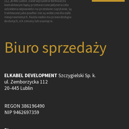
112, 20-445 Lublin. Dane wpisane w formularzu
kontaktowym będą przetwarzane jedynie w celu
udzielenia odpowiedzi na przesłane zapytanie, są
traktowane jako poufne i nie są widoczne dla osób
nieuprawnionych. Każda osoba ma prawo dostępu
do danych, ich zmiany lub usunięcia.
Biuro sprzedaży
ELKABEL DEVELOPMENT
Szczygielski Sp. k.
ul. Zemborzycka 112
20-445 Lublin
REGON 386196490
NIP 9462697359