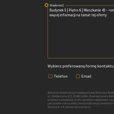
Wiadomość
Wybierz preferowaną formę kontaktu
Telefon
Email
Administratorem danych osobowych jest Wieniawa Resid
ul. Zemborzycka 112, 20-445 Lublin. Dane wpisane w f
przetwarzane jedynie w celu udzielenia odpowiedzi na 
jako poufne i nie są widoczne dla osób nieuprawnionyc
do danych, ich zmiany lub usunięcia.