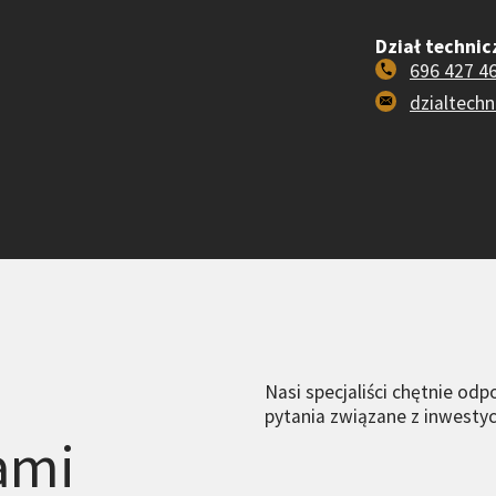
Dział technic
696 427 4
dzialtech
Nasi specjaliści chętnie od
pytania związane z inwesty
ami