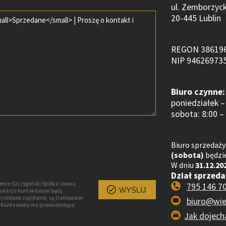
ul. Zemborzyc
20-445 Lublin
REGON 38619
NIP 94626973
Biuro czynne:
poniedziałek – 
sobota: 8:00 –
Biuro sprzedaży
(sobota)
będzie
W dniu
31.12.20
Dział sprzeda
ence Szczygielski Spółka Jawna,
795 146 7
WYŚLIJ
ormularzu kontaktowym będą
przesłane zapytanie, są traktowane
biuro@wie
h. Każda osoba ma prawo dostępu
Jak dojech