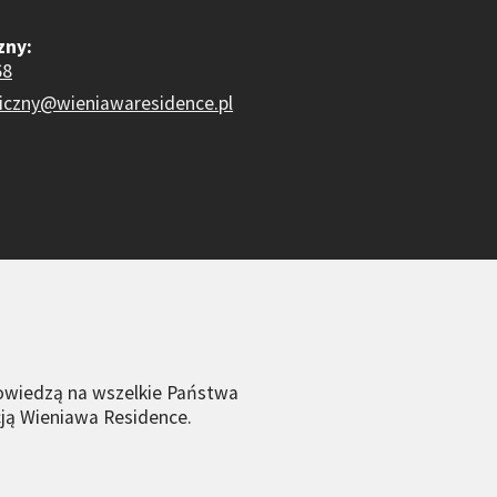
zny:
68
niczny@wieniawaresidence.pl
powiedzą na wszelkie Państwa
cją Wieniawa Residence.