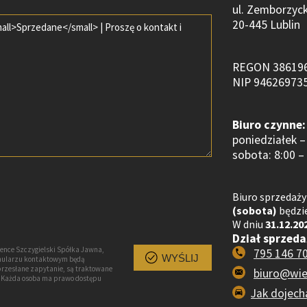
ul. Zemborzyc
20-445 Lublin
REGON 38619
NIP 94626973
Biuro czynne:
poniedziałek – 
sobota: 8:00 –
Biuro sprzedaży
(sobota)
będzie
W dniu
31.12.20
Dział sprzeda
ence Szczygielski Spółka Jawna,
795 146 7
WYŚLIJ
ormularzu kontaktowym będą
przesłane zapytanie, są traktowane
biuro@wie
h. Każda osoba ma prawo dostępu
Jak dojech