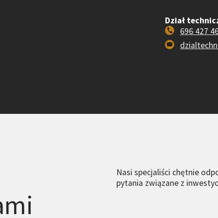
Dział technic
696 427 4
dzialtech
Nasi specjaliści chętnie od
pytania związane z inwesty
ami