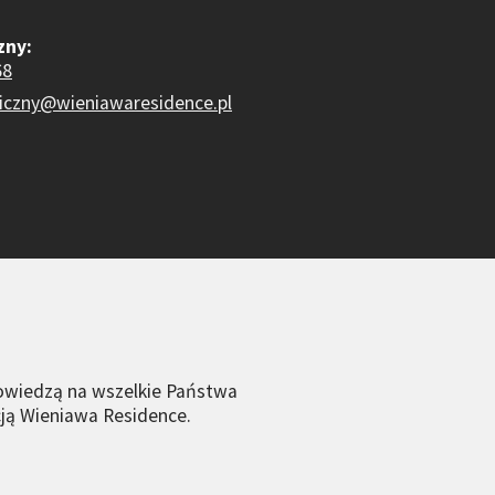
zny:
68
niczny@wieniawaresidence.pl
powiedzą na wszelkie Państwa
cją Wieniawa Residence.