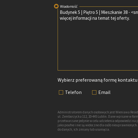
Wiadomość
Wybierz preferowaną formę kontaktu
Telefon
Email
Administratorem danych osobowych jest Wieniawa Resid
ul. Zemborzycka 112, 20-445 Lublin. Dane wpisane w f
przetwarzane jedynie w celu udzielenia odpowiedzi na 
jako poufne i nie są widoczne dla osób nieuprawnionyc
do danych, ich zmiany lub usunięcia.