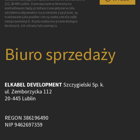
112, 20-445 Lublin. Dane wpisane w formularzu
kontaktowym będą przetwarzane jedynie w celu
udzielenia odpowiedzi na przesłane zapytanie, są
traktowane jako poufne i nie są widoczne dla osób
nieuprawnionych. Każda osoba ma prawo dostępu
do danych, ich zmiany lub usunięcia.
Biuro sprzedaży
ELKABEL DEVELOPMENT
Szczygielski Sp. k.
ul. Zemborzycka 112
20-445 Lublin
REGON 386196490
NIP 9462697359