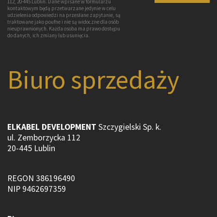
112, 20-445 Lublin. Dane wpisane w formularzu
kontaktowym będą przetwarzane jedynie w celu
udzielenia odpowiedzi na przesłane zapytanie, są
traktowane jako poufne i nie są widoczne dla osób
nieuprawnionych. Każda osoba ma prawo dostępu
do danych, ich zmiany lub usunięcia.
Biuro sprzedaży
ELKABEL DEVELOPMENT
Szczygielski Sp. k.
ul. Zemborzycka 112
20-445 Lublin
REGON 386196490
NIP 9462697359